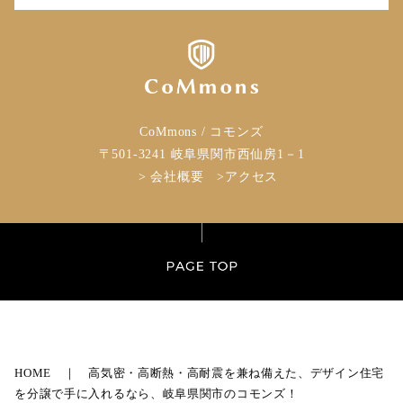
CoMmons / コモンズ
〒501-3241 岐阜県関市
西仙房1－1
>
会社概要
>
アクセス
HOME ｜
高気密・高断熱・高耐震を兼ね備えた、デザイン住宅
を分譲で手に入れるなら、岐阜県関市のコモンズ！